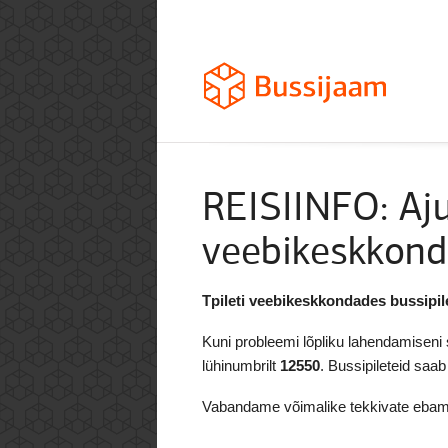
REISIINFO: Aju
veebikeskkon
Tpileti veebikeskkondades bussipile
Kuni probleemi lõpliku lahendamiseni 
lühinumbrilt
12550
. Bussipileteid saa
Vabandame võimalike tekkivate ebam