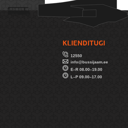
KLIENDITUGI
12550
info@bussijaam.ee
E–R 08.00–19.00
L–P 09.00–17.00