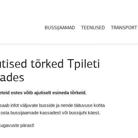
BUSSIJAAMAD
TEENUSED
TRANSPORT
tised tõrked Tpileti
dades
teid ostes võib ajutiselt esineda tõrkeid.
saab infot väljuvate busside ja nende täituvuse kohta
b osta bussijaamade kassadest või bussijuhi käest.
ugavuste pärast!