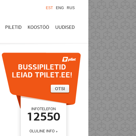
EST
ENG
RUS
PILETID
KOOSTÖÖ
UUDISED
BUSSIPILETID
LEIAD TPILET.EE!
INFOTELEFON
12550
OLULINE INFO