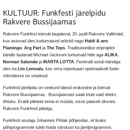
KULTUUR: Funkfesti järelpidu
Rakvere Bussijaamas
Rakvere Funkfest toimub laupäeval, 20. juulil Rakvere Vallimäel,
kus astuvad üles kodumaised artistid nagu
Haldi & ans
Flamingo
,
Arg Part
ja
The Teps
. Traditsioonilise eriprojekti
bändis laulavad Michael Jacksoni tuntumaid hitte aga
ALIKA
,
Norman Salumäe
ja
MARTA LOTTA
. Festivalil astub bändiga
üles ka
Liis Lemsalu
, kes oma repertuaari spetsiaalselt funki-
rütmidesse on seadnud.
Funkfesti järelpidu on seekord täiesti erakordne ja toimub
Rakvere Bussijaamas. Bussijaamast saab klubi vaid üheks
õhtuks. Eraldi pileteid sinna ei müüda, sisse pääseb üksnes
Rakvere Funkfesti piletiga.
Funkfesti asutaja Johannes Pihlak põhjendas, et lisaks
põhiprogrammile tuleb hoida värskust ka järelprogrammis.