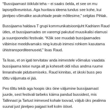
“Bussijaamast ööklubi teha – ei saaks öelda, et see on mu
lapsepõlveunistus. Aga huvitava ideena tundus see kohe, kui
järelpeo võimalike asukohtade peale mõtlesime,” selgitas Pihlak.
Bussijaama haldava T grupi kommunikatsioonijuht Kadriann Raud
ütles, et bussijaamades on varemgi pakutud muusikalisi elamusi
ja suurejoonelisi festivale. “Kõik see muudab bussijaamades
viibimise meeldivamaks ning kutsub inimesi rohkem kasutama
ühistransporditeenuseid,” lisas Raud.
Ta lisas, et on igati tervitatav anda inimestele võimalus vaadata
bussijaama teise nurga alt ja koheselt oldi nõus andma ruume
linnarahvale pidutsemiseks. Raud kinnitas, et ükski buss peo
tõttu väljumata ei jää.
Peo tõttu tekib aga hoopis üks öine väljumine bussijaamast
juurde, sest festivali tarbeks käima pandud bussidest, mis
Tallinnast ja Tartust inimesed kohale toovad, väljub üks pealinna
suunal just järelpeo paigast kell kolm öösel.